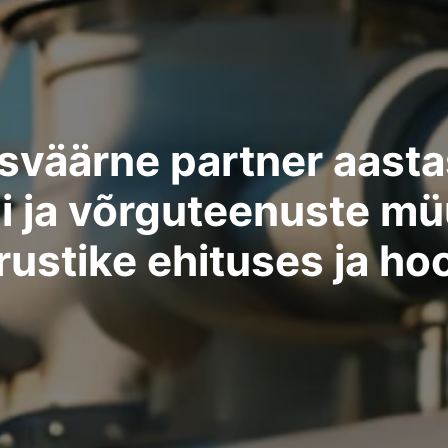
sväärne partner aasta
 ja võrguteenuste mü
rustike ehituses ja ho