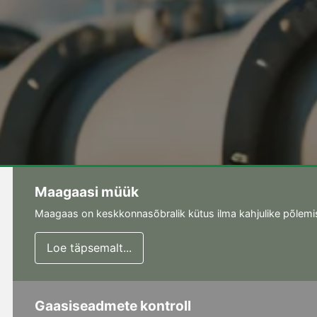
Maagaasi müük
Maagaas on keskkonnasõbralik kütus ilma kahjulike põlemis
Loe täpsemalt...
Gaasiseadmete kontroll