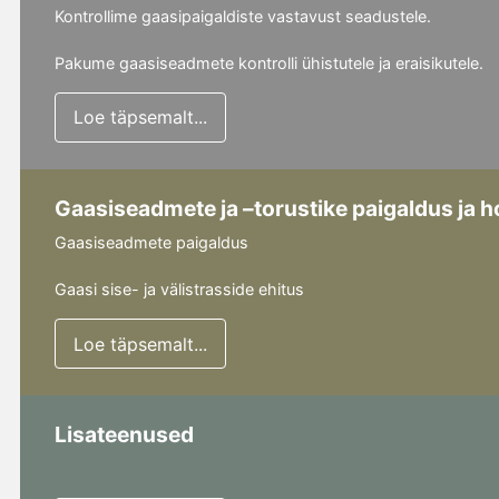
Kontrollime gaasipaigaldiste vastavust seadustele.
Pakume gaasiseadmete kontrolli ühistutele ja eraisikutele.
Loe täpsemalt...
Gaasiseadmete ja –torustike paigaldus ja 
Gaasiseadmete paigaldus
Gaasi sise- ja välistrasside ehitus
Loe täpsemalt...
Lisateenused