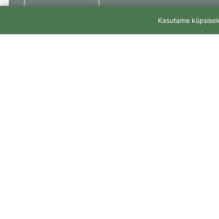
Loe täpsemalt...
Kasutame küpsiseid
AS Varmata on ma
Kvissentalis, Kamb
AS Varmata halda
maagaasiküttega t
Kontakt: AS Varmata, Aadres: