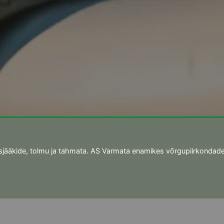
jääkide, tolmu ja tahmata. AS Varmata enamikes võrgupiirkondade o