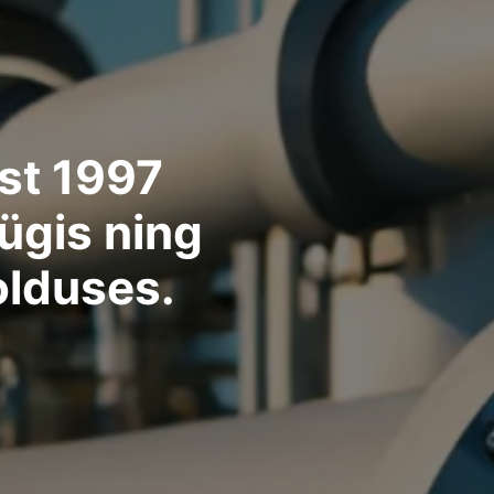
st 1997
ügis ning
olduses.