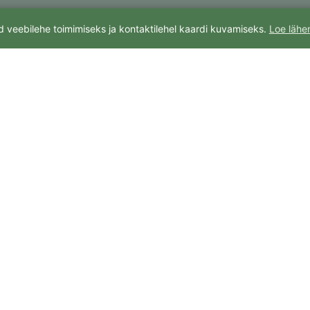
 veebilehe toimimiseks ja kontaktilehel kaardi kuvamiseks.
Loe lähe
agaasi võrguettevõte, kelle maagaasi piirkonnad asu
ja vallas Tõrvandis ja Viljandi vallas Viiratsis.
b üle 40 km maagaasitrassi ja teenindab enam kui 80
arbijat ning korteriühistut.
 Tähe 135, Tartu, Telefon:
+372 5119099
,
+372 5066