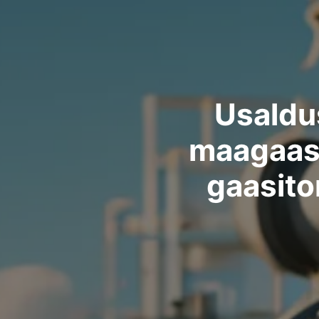
Usaldu
maagaasi
gaasito