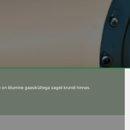
n liitumine gaasiküttega sageli krundi hinnas.